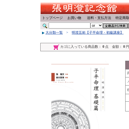
トップページ
お買い物
送料・支払方法
特定商
大分類一覧
>
明澄五術【子平命理・初級講座】
カゴに入っている商品数：
0
点 金額：
0